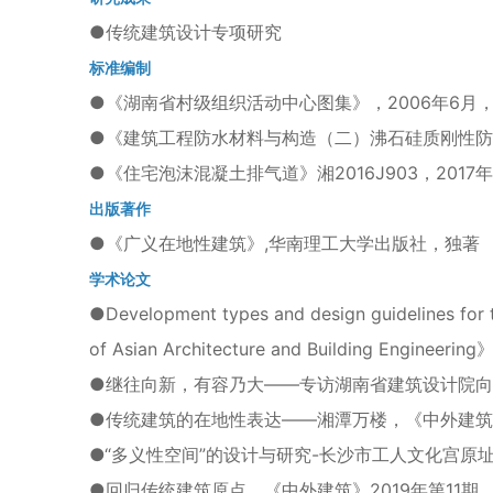
●传统建筑设计专项研究
标准编制
●
《湖南省村级组织活动中心图集》，2006年6月
●
《建筑工程防水材料与构造（二）沸石硅质刚性防水材
●
《住宅泡沫混凝土排气道》湘2016J903，2017
出版著作
●
《广义在地性建筑》,华南理工大学出版社，独著
学术论文
●
Development types and design guidelines for t
of Asian Architecture and Building Engin
●
继往向新，有容乃大——专访湖南省建筑设计院向显
●
传统建筑的在地性表达——湘潭万楼，《中外建筑》
●
“多义性空间”的设计与研究-长沙市工人文化宫原
●
回归传统建筑原点，《中外建筑》2019年第11期