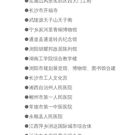
●
岳麓山风景名胜区西大门工程
●
长沙市开福寺
●
武陵源天子山天子阁
●
宁乡炭河里青铜博物馆
●
通道县通道转兵纪念馆
●
浏阳胡耀邦故居陈列馆
●
湖南工学院综合教学楼
●
浏阳市规划展览馆、博物馆、图书馆合建
●
长沙市工人文化宫
●
湘西自治州人民医院
●
郴州市第一人民医院
●
常德市第一中医医院
●
永顺县人民医院
●
江西萍乡润达国际城市综合体