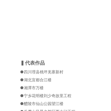
▍代表作品
●
四川理县桃坪羌寨新村
●
湖北宜都合江楼
●
湘潭市万楼
●
宁乡花明楼刘少奇故里工程
●
醴陵市仙山公园望江楼