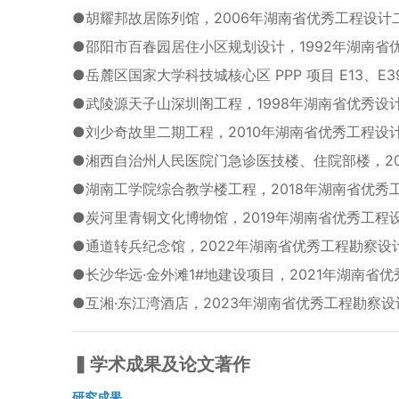
●
胡耀邦故居陈列馆，2006年湖南省优秀工程设计
●
邵阳市百春园居住小区规划设计，1992年湖南省
●
岳麓区国家大学科技城核心区 PPP 项目 E13、E
●
武陵源天子山深圳阁工程，1998年湖南省优秀设
●
刘少奇故里二期工程，2010年湖南省优秀工程设
●
湘西自治州人民医院门急诊医技楼、住院部楼，2
●
湖南工学院综合教学楼工程，2018年湖南省优秀
●
炭河里青铜文化博物馆，2019年湖南省优秀工程
●
通道转兵纪念馆，2022年湖南省优秀工程勘察设
●
长沙华远·金外滩1#地建设项目，2021年湖南省
●
互湘·东江湾酒店，2023年湖南省优秀工程勘察
▍学术成果及论文著作
研究成果