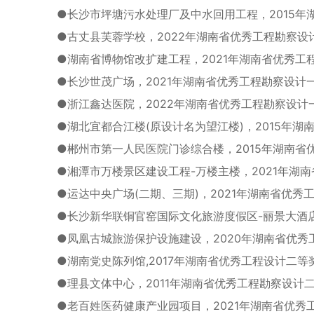
●
长沙市坪塘污水处理厂及中水回用工程，2015年
●
古丈县芙蓉学校，2022年湖南省优秀工程勘察设
●
湖南省博物馆改扩建工程，2021年湖南省优秀工
●
长沙世茂广场，2021年湖南省优秀工程勘察设计
●
浙江鑫达医院，2022年湖南省优秀工程勘察设计
●
湖北宜都合江楼(原设计名为望江楼)，2015年湖
●
郴州市第一人民医院门诊综合楼，2015年湖南省
●
湘潭市万楼景区建设工程-万楼主楼，2021年湖
●
运达中央广场(二期、三期)，2021年湖南省优秀
●
长沙新华联铜官窑国际文化旅游度假区-丽景大酒店
●
凤凰古城旅游保护设施建设，2020年湖南省优秀
●
湖南党史陈列馆,2017年湖南省优秀工程设计二等
●
理县文体中心，2011年湖南省优秀工程勘察设计
●
老百姓医药健康产业园项目，2021年湖南省优秀